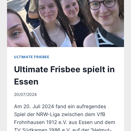
ULTIMATE FRISBEE
Ultimate Frisbee spielt in
Essen
Von
20/07/2024
Vorstand
Am 20. Juli 2024 fand ein aufregendes
Spiel der NRW-Liga zwischen dem VfB
Frohnhausen 1912 e.V. aus Essen und dem
TV Südkamen 1986 e.V. auf der “Helmut-