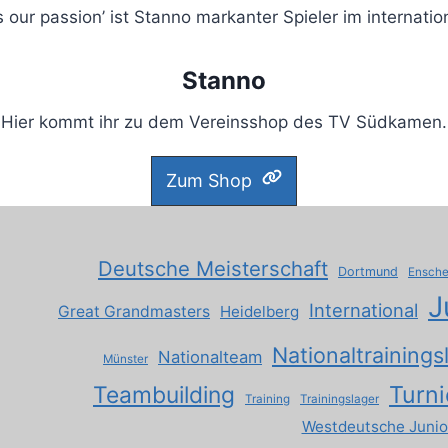
s our passion’ ist Stanno markanter Spieler im internatio
Stanno
Hier kommt ihr zu dem Vereinsshop des TV Südkamen.
Zum Shop
Deutsche Meisterschaft
Dortmund
Ensch
J
International
Great Grandmasters
Heidelberg
Nationaltrainings
Nationalteam
Münster
Turni
Teambuilding
Training
Trainingslager
Westdeutsche Junio