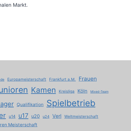
nalen Markt.
Frauen
Europameisterschaft
Frankfurt a.M.
ede
unioren
Kamen
Köln
Kreisliga
Mixed-Team
Spielbetrieb
lager
Qualifikation
er
u17
Verl
u20
u14
Weltmeisterschaft
u24
ren Meisterschaft