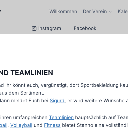
.
Willkommen
Der Verein
Kale
Instagram
Facebook
ND TEAMLINIEN
d ihr könnt euch, vergünstigt, dort Sportbekleidung kau
 aus dem Sortiment.
 dann meldet Euch bei
Sigurd
, er wird weitere Wünsche
t ihren umfangreichen
Teamlinien
hauptsächlich auf Team
all
,
Volleyball
und
Fitness
bietet Stanno eine vollständ