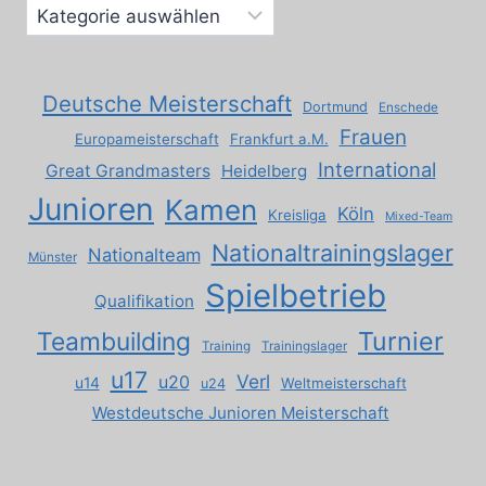
Deutsche Meisterschaft
Dortmund
Enschede
Frauen
Europameisterschaft
Frankfurt a.M.
International
Great Grandmasters
Heidelberg
Junioren
Kamen
Köln
Kreisliga
Mixed-Team
Nationaltrainingslager
Nationalteam
Münster
Spielbetrieb
Qualifikation
Turnier
Teambuilding
Training
Trainingslager
u17
Verl
u20
u14
Weltmeisterschaft
u24
Westdeutsche Junioren Meisterschaft