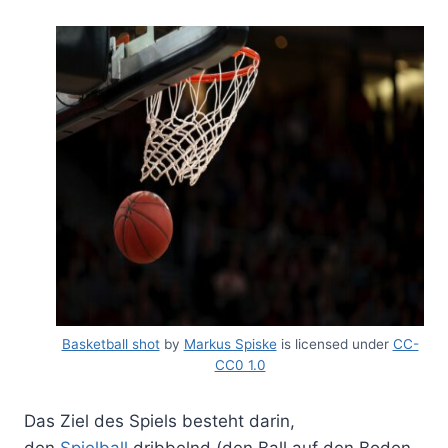
Basketball shot
by
Markus Spiske
is licensed under
CC-
CC0 1.0
Das Ziel des Spiels besteht darin,
den
Spielball
dribbelnd (den Ball auf den Boden