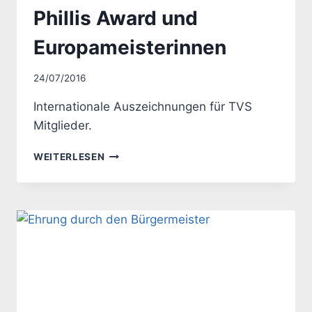
Phillis Award und
Europameisterinnen
Von
24/07/2016
Uwe
Internationale Auszeichnungen für TVS
Mitglieder.
PHILLIS
WEITERLESEN
AWARD
UND
EUROPAMEISTERINNEN