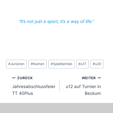
“It’s not just a sport, it’s a way of life.”
Schlagworte:
#
Junioren
#
Kamen
#
Spielbetrieb
#
u17
#
u20
Beitragsnavigation
ZURÜCK
WEITER
Jahresabschlussfeier
u12 auf Turnier in
TT 40Plus
Beckum