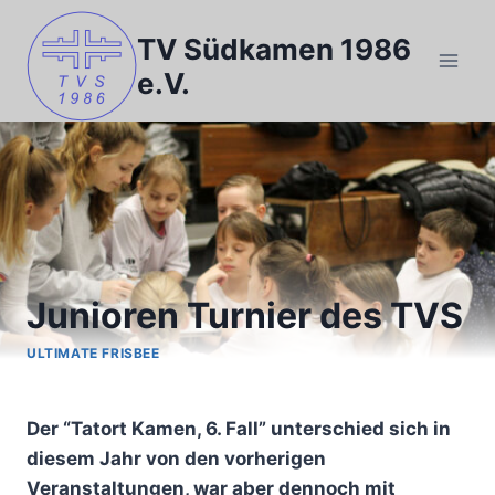
Zum
Inhalt
TV Südkamen 1986
springen
e.V.
Junioren Turnier des TVS
ULTIMATE FRISBEE
Von
Uwe
Der “Tatort Kamen, 6. Fall” unterschied sich in
diesem Jahr von den vorherigen
Veranstaltungen, war aber dennoch mit