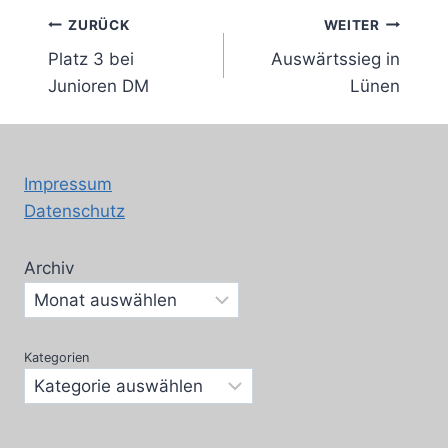
Beitragsnavigation
ZURÜCK
WEITER
Platz 3 bei
Auswärtssieg in
Junioren DM
Lünen
Impressum
Datenschutz
Archiv
Kategorien