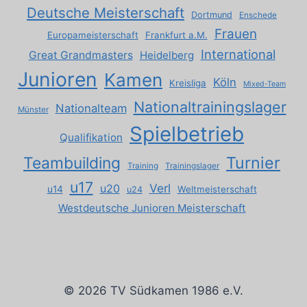
Deutsche Meisterschaft
Dortmund
Enschede
Frauen
Europameisterschaft
Frankfurt a.M.
International
Great Grandmasters
Heidelberg
Junioren
Kamen
Köln
Kreisliga
Mixed-Team
Nationaltrainingslager
Nationalteam
Münster
Spielbetrieb
Qualifikation
Turnier
Teambuilding
Training
Trainingslager
u17
Verl
u20
u14
Weltmeisterschaft
u24
Westdeutsche Junioren Meisterschaft
© 2026 TV Südkamen 1986 e.V.