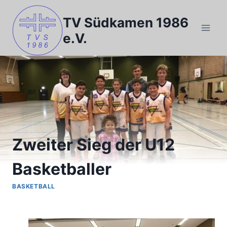
Zum
Inhalt
TV Südkamen 1986
springen
e.V.
Zweiter Sieg der U12
Basketballer
BASKETBALL
Von
Basketball