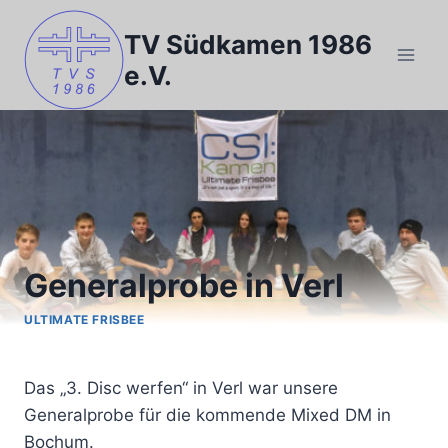
Zum
Inhalt
TV Südkamen 1986
springen
e.V.
Generalprobe in Verl
ULTIMATE FRISBEE
Von
Uwe
Das „3. Disc werfen“ in Verl war unsere
Generalprobe für die kommende Mixed DM in
Bochum.