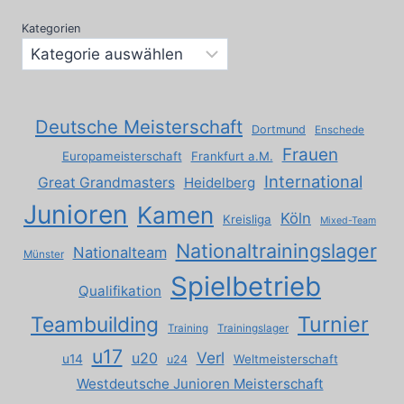
Kategorien
Deutsche Meisterschaft
Dortmund
Enschede
Frauen
Europameisterschaft
Frankfurt a.M.
International
Great Grandmasters
Heidelberg
Junioren
Kamen
Köln
Kreisliga
Mixed-Team
Nationaltrainingslager
Nationalteam
Münster
Spielbetrieb
Qualifikation
Turnier
Teambuilding
Training
Trainingslager
u17
Verl
u20
u14
Weltmeisterschaft
u24
Westdeutsche Junioren Meisterschaft