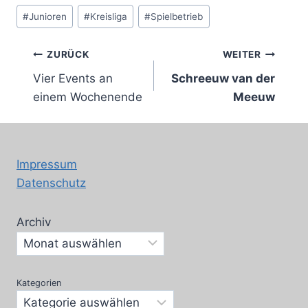
Schlagworte:
#
Junioren
#
Kreisliga
#
Spielbetrieb
Beitragsnavigation
ZURÜCK
WEITER
Vier Events an
Schreeuw van der
einem Wochenende
Meeuw
Impressum
Datenschutz
Archiv
Kategorien