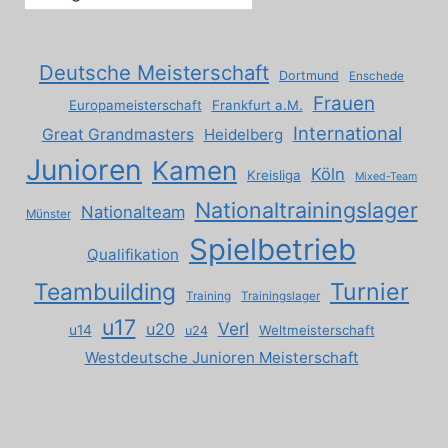
Deutsche Meisterschaft
Dortmund
Enschede
Frauen
Europameisterschaft
Frankfurt a.M.
International
Great Grandmasters
Heidelberg
Junioren
Kamen
Köln
Kreisliga
Mixed-Team
Nationaltrainingslager
Nationalteam
Münster
Spielbetrieb
Qualifikation
Turnier
Teambuilding
Training
Trainingslager
u17
Verl
u20
u14
Weltmeisterschaft
u24
Westdeutsche Junioren Meisterschaft