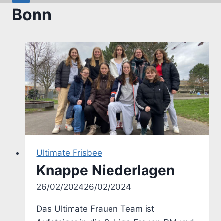
Bonn
Ultimate Frisbee
Knappe Niederlagen
Von
26/02/2024
Uwe
26/02/2024
Das Ultimate Frauen Team ist