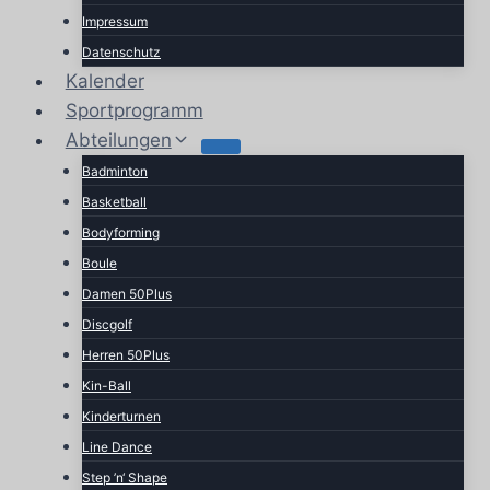
Impressum
Datenschutz
Kalender
Sportprogramm
Abteilungen
Badminton
Basketball
Bodyforming
Boule
Damen 50Plus
Discgolf
Herren 50Plus
Kin-Ball
Kinderturnen
Line Dance
Step ’n‘ Shape