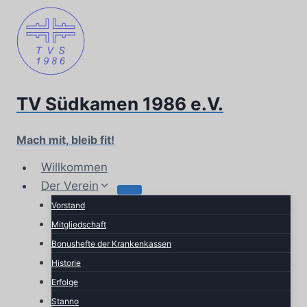
Zum
Inhalt
springen
TV Südkamen 1986 e.V.
Mach mit, bleib fit!
Willkommen
Der Verein
Vorstand
Mitgliedschaft
Bonushefte der Krankenkassen
Historie
Erfolge
Stanno