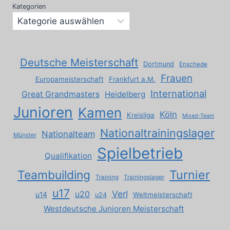
Kategorien
Deutsche Meisterschaft
Dortmund
Enschede
Frauen
Europameisterschaft
Frankfurt a.M.
International
Great Grandmasters
Heidelberg
Junioren
Kamen
Köln
Kreisliga
Mixed-Team
Nationaltrainingslager
Nationalteam
Münster
Spielbetrieb
Qualifikation
Turnier
Teambuilding
Training
Trainingslager
u17
Verl
u20
u14
Weltmeisterschaft
u24
Westdeutsche Junioren Meisterschaft