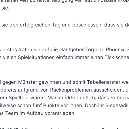
r alternativen Zonenverteidigung vor fast unlösbare Pro
 sie.
e den erfolgreichen Tag und beschlossen, dass sie de
 erstes trafen sie auf die Gastgeber Torpedo Phoenix.
in vielen Spielsituationen einfach immer einen Tick sch
iel gegen Münster gewinnen und somit Tabellenerster we
e bereits aufgrund von Rückenproblemen ausscheiden, 
em Spielfeld waren. Man merkte deutlich, dass Rebecca feh
ilweise schon fünf Punkte vor ihnen. Doch ihr Siegeswi
as Team im Aufbau vorantrieben.