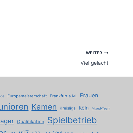
WEITER
Viel gelacht
Frauen
Europameisterschaft
Frankfurt a.M.
ede
unioren
Kamen
Köln
Kreisliga
Mixed-Team
Spielbetrieb
lager
Qualifikation
er
u17