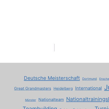
Deutsche Meisterschaft
Dortmund
Ensch
J
International
Great Grandmasters
Heidelberg
Nationaltrainings
Nationalteam
Münster
Turni
Teambuilding