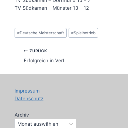
TV Südkamen – Dortmund 15 – 7
TV Südkamen – Münster 13 – 12
Schlagworte:
#
Deutsche Meisterschaft
#
Spielbetrieb
Beitragsnavigation
ZURÜCK
Erfolgreich in Verl
Impressum
Datenschutz
Archiv