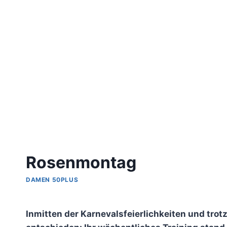
Rosenmontag
DAMEN 50PLUS
Von
admin
Inmitten der Karnevalsfeierlichkeiten und tro