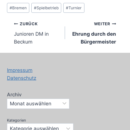
Schlagworte:
#
Bremen
#
Spielbetrieb
#
Turnier
Beitragsnavigation
ZURÜCK
WEITER
Junioren DM in
Ehrung durch den
Beckum
Bürgermeister
Impressum
Datenschutz
Archiv
Kategorien