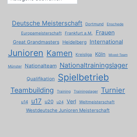
Deutsche Meisterschaft
Dortmund
Enschede
Frauen
Europameisterschaft
Frankfurt a.M.
International
Great Grandmasters
Heidelberg
Junioren
Kamen
Köln
Kreisliga
Mixed-Team
Nationaltrainingslager
Nationalteam
Münster
Spielbetrieb
Qualifikation
Turnier
Teambuilding
Training
Trainingslager
u17
Verl
u20
u14
Weltmeisterschaft
u24
Westdeutsche Junioren Meisterschaft