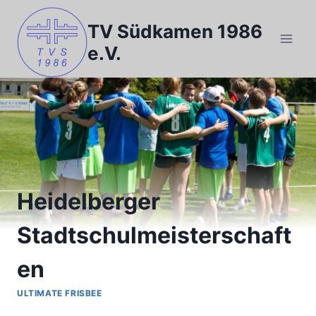
Zum
Inhalt
TV Südkamen 1986
springen
e.V.
Heidelberger
Stadtschulmeisterschaft
en
ULTIMATE FRISBEE