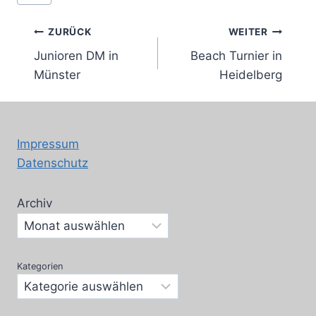
Beitragsnavigation
ZURÜCK
WEITER
Junioren DM in
Beach Turnier in
Münster
Heidelberg
Impressum
Datenschutz
Archiv
Kategorien