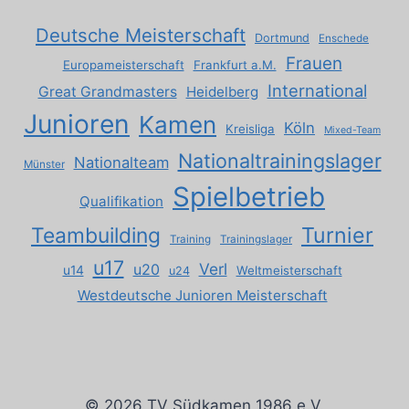
Deutsche Meisterschaft
Dortmund
Enschede
Frauen
Europameisterschaft
Frankfurt a.M.
International
Great Grandmasters
Heidelberg
Junioren
Kamen
Köln
Kreisliga
Mixed-Team
Nationaltrainingslager
Nationalteam
Münster
Spielbetrieb
Qualifikation
Turnier
Teambuilding
Training
Trainingslager
u17
Verl
u20
u14
Weltmeisterschaft
u24
Westdeutsche Junioren Meisterschaft
© 2026 TV Südkamen 1986 e.V.